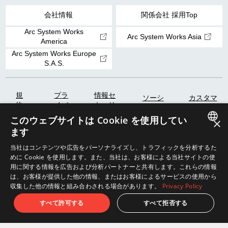
会社情報
関係会社 採用Top
Arc System Works
Arc System Works Asia
America
Arc System Works Europe
S.A.S.
規
プラ
情報セ
ソーシ
カスタマ
約・
イバ
キュリ
ャルメ
ーハラス
ガイ
シー
ティに
ディア
メント対
このウェブサイトは Cookie を使用してい
×
ドラ
ポリ
関する
ポリシ
応ポリシ
ます
イン
シー
方針
ー
ー
JAPANESE
当社はコンテンツや広告をパーソナライズし、トラフィックを分析するた
めに Cookie を使用します。また、当社は、お客様による当社サイトの使
ENGLISH
用に関する情報を広告および分析パートナーと共有します。これらの情報
配信ガイドライン
は、お客様が提供した他の情報、またはお客様によるサービスの使用から
収集した他の情報と組み合わされる場合があります。
Privacy Policy
アークシステムワークスと
すべて許可する
すべて拒否する
コラボレーションをお考えの方へ