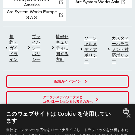
Arc System Works Asia
America
Arc System Works Europe
S.A.S.
規
プラ
情報セ
ソーシ
カスタマ
約・
イバ
キュリ
ャルメ
ーハラス
ガイ
シー
ティに
ディア
メント対
ドラ
ポリ
関する
ポリシ
応ポリシ
イン
シー
方針
ー
ー
配信ガイドライン
アークシステムワークスと
コラボレーションをお考えの方へ
このウェブサイトは Cookie を使用してい
×
ます
SNS
JAPANESE
当社はコンテンツや広告をパーソナライズし、トラフィックを分析するた