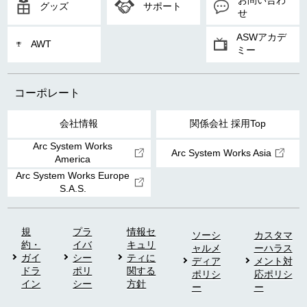
グッズ
サポート
せ
ASWアカデ
AWT
ミー
コーポレート
会社情報
関係会社 採用Top
Arc System Works
Arc System Works Asia
America
Arc System Works Europe
S.A.S.
規
プラ
情報セ
ソーシ
カスタマ
約・
イバ
キュリ
ャルメ
ーハラス
ガイ
シー
ティに
ディア
メント対
ドラ
ポリ
関する
ポリシ
応ポリシ
イン
シー
方針
ー
ー