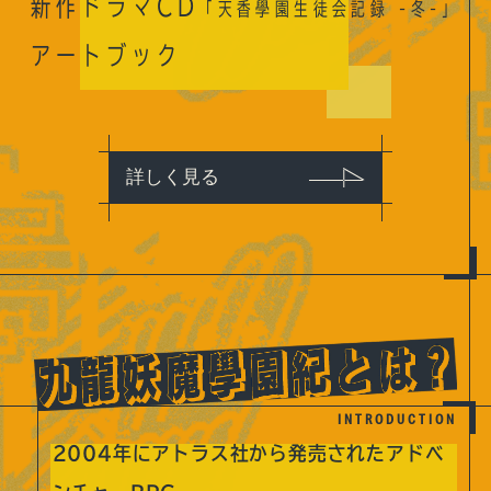
新作ドラマCD
「天香學園生徒会記録 -冬-」
アートブック
詳しく見る
INTRODUCTION
2004年にアトラス社から発売されたアドベ