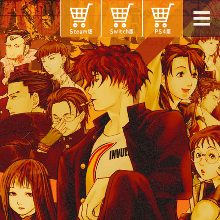
Steam版
Switch版
PS4版