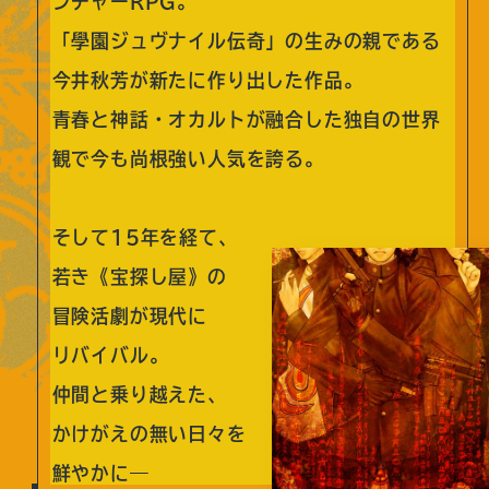
ンチャーRPG｡
「學園ジュヴナイル伝奇」の生みの親である
今井秋芳が
新たに作り出した作品。
青春と神話・オカルトが融合した独自の世界
観で
今も尚根強い人気を誇る。
そして15年を経て、
若き《宝探し屋》の
冒険活劇が現代に
リバイバル。
仲間と乗り越えた、
かけがえの無い日々を
鮮やかに―