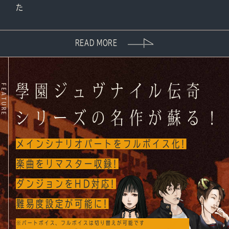
た
READ MORE
FEATURE
メインシナリオパートをフルボイス化!
楽曲をリマスター収録!
ダンジョンをHD対応!
難易度設定が可能に!
※パートボイス、フルボイスは切り替えが可能です