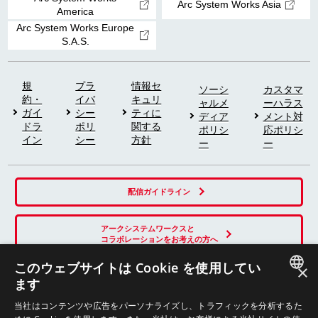
Arc System Works Asia
America
Arc System Works Europe
S.A.S.
規
プラ
情報セ
ソーシ
カスタマ
約・
イバ
キュリ
ャルメ
ーハラス
ガイ
シー
ティに
ディア
メント対
ドラ
ポリ
関する
ポリシ
応ポリシ
イン
シー
方針
ー
ー
配信ガイドライン
アークシステムワークスと
コラボレーションをお考えの方へ
このウェブサイトは Cookie を使用してい
×
ます
SNS
JAPANESE
当社はコンテンツや広告をパーソナライズし、トラフィックを分析するた