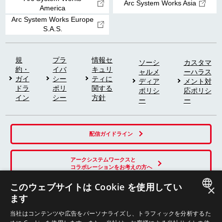
Arc System Works Asia
America
Arc System Works Europe
S.A.S.
規
プラ
情報セ
ソーシ
カスタマ
約・
イバ
キュリ
ャルメ
ーハラス
ガイ
シー
ティに
ディア
メント対
ドラ
ポリ
関する
ポリシ
応ポリシ
イン
シー
方針
ー
ー
配信ガイドライン
アークシステムワークスと
コラボレーションをお考えの方へ
このウェブサイトは Cookie を使用してい
×
ます
SNS
JAPANESE
当社はコンテンツや広告をパーソナライズし、トラフィックを分析するた