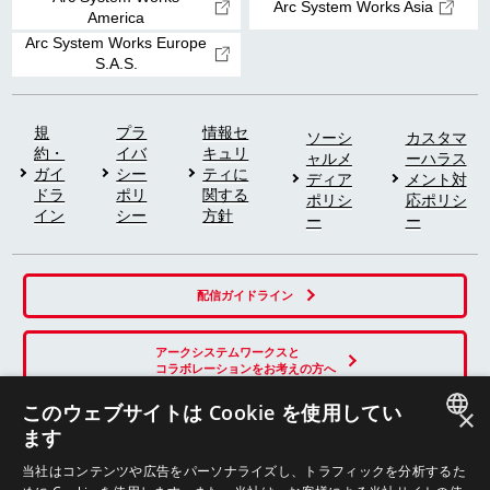
Arc System Works Asia
America
Arc System Works Europe
S.A.S.
規
プラ
情報セ
ソーシ
カスタマ
約・
イバ
キュリ
ャルメ
ーハラス
ガイ
シー
ティに
ディア
メント対
ドラ
ポリ
関する
ポリシ
応ポリシ
イン
シー
方針
ー
ー
配信ガイドライン
アークシステムワークスと
コラボレーションをお考えの方へ
このウェブサイトは Cookie を使用してい
×
ます
SNS
JAPANESE
当社はコンテンツや広告をパーソナライズし、トラフィックを分析するた