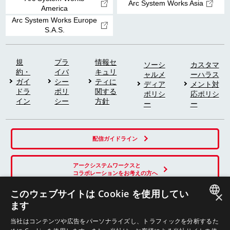
Arc System Works Asia
America
Arc System Works Europe
S.A.S.
規
プラ
情報セ
ソーシ
カスタマ
約・
イバ
キュリ
ャルメ
ーハラス
ガイ
シー
ティに
ディア
メント対
ドラ
ポリ
関する
ポリシ
応ポリシ
イン
シー
方針
ー
ー
配信ガイドライン
アークシステムワークスと
コラボレーションをお考えの方へ
このウェブサイトは Cookie を使用してい
×
ます
SNS
JAPANESE
当社はコンテンツや広告をパーソナライズし、トラフィックを分析するた