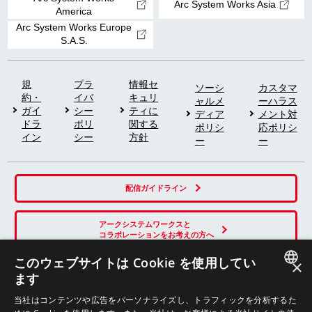
Arc System Works Asia
America
Arc System Works Europe
S.A.S.
規
プラ
情報セ
ソーシ
カスタマ
約・
イバ
キュリ
ャルメ
ーハラス
ガイ
シー
ティに
ディア
メント対
ドラ
ポリ
関する
ポリシ
応ポリシ
イン
シー
方針
ー
ー
配信ガイドライン
アークシステムワークスと
コラボレーションをお考えの方へ
このウェブサイトは Cookie を使用してい
×
ます
SNS
JAPANESE
当社はコンテンツや広告をパーソナライズし、トラフィックを分析するた