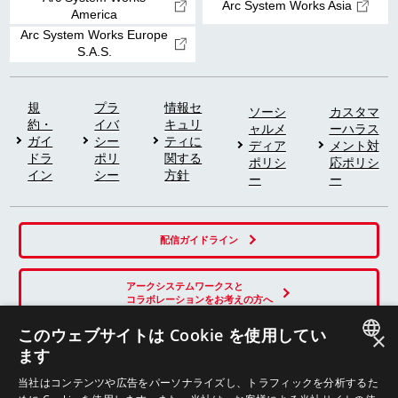
Arc System Works Asia
America
Arc System Works Europe
S.A.S.
規
プラ
情報セ
ソーシ
カスタマ
約・
イバ
キュリ
ャルメ
ーハラス
ガイ
シー
ティに
ディア
メント対
ドラ
ポリ
関する
ポリシ
応ポリシ
イン
シー
方針
ー
ー
配信ガイドライン
アークシステムワークスと
コラボレーションをお考えの方へ
このウェブサイトは Cookie を使用してい
×
ます
SNS
JAPANESE
当社はコンテンツや広告をパーソナライズし、トラフィックを分析するた