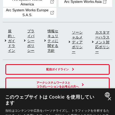
Arc System Works Asia
America
Arc System Works Europe
S.A.S.
規
プラ
情報セ
ソーシ
カスタマ
約・
イバ
キュリ
ャルメ
ーハラス
ガイ
シー
ティに
ディア
メント対
ドラ
ポリ
関する
ポリシ
応ポリシ
イン
シー
方針
ー
ー
配信ガイドライン
アークシステムワークスと
コラボレーションをお考えの方へ
このウェブサイトは Cookie を使用してい
×
ます
SNS
JAPANESE
当社はコンテンツや広告をパーソナライズし、トラフィックを分析するた