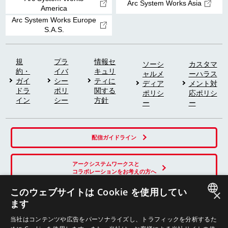
Arc System Works Asia
America
Arc System Works Europe
S.A.S.
規
プラ
情報セ
ソーシ
カスタマ
約・
イバ
キュリ
ャルメ
ーハラス
ガイ
シー
ティに
ディア
メント対
ドラ
ポリ
関する
ポリシ
応ポリシ
イン
シー
方針
ー
ー
配信ガイドライン
アークシステムワークスと
コラボレーションをお考えの方へ
このウェブサイトは Cookie を使用してい
×
ます
SNS
JAPANESE
当社はコンテンツや広告をパーソナライズし、トラフィックを分析するた