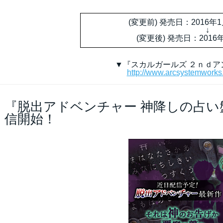
(変更前) 発売日：2016
↓
(変更後) 発売日：2016
▼『スカルガールズ ２ｎｄア
http://www.arcsystemworks.
『脱出アドベンチャー 神降しの占い盤
信開始！