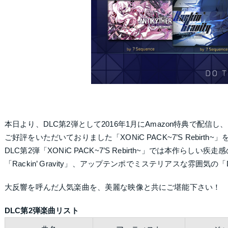
本日より、DLC第2弾として2016年1月にAmazon特典で配信し、
ご好評をいただいておりました「XONiC PACK~7’S Rebirth
DLC第2弾「XONiC PACK~7’S Rebirth~」では本作らしい疾走感の
「Rackin’ Gravity」、アップテンポでミステリアスな雰囲気の
大反響を呼んだ人気楽曲を、美麗な映像と共にご堪能下さい！
DLC第2弾楽曲リスト