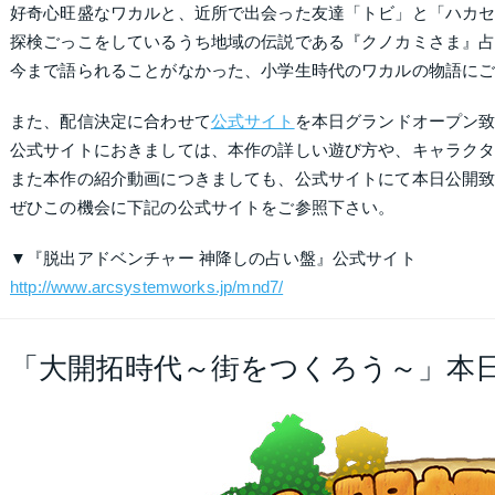
好奇心旺盛なワカルと、近所で出会った友達「トビ」と「ハカセ
探検ごっこをしているうち地域の伝説である『クノカミさま』
今まで語られることがなかった、小学生時代のワカルの物語に
また、配信決定に合わせて
公式サイト
を本日グランドオープン
公式サイトにおきましては、本作の詳しい遊び方や、キャラク
また本作の紹介動画につきましても、公式サイトにて本日公開
ぜひこの機会に下記の公式サイトをご参照下さい。
▼『脱出アドベンチャー 神降しの占い盤』公式サイト
http://www.arcsystemworks.jp/mnd7/
「大開拓時代～街をつくろう～」本