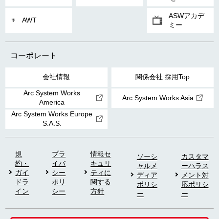
ASWアカデ
AWT
ミー
コーポレート
会社情報
関係会社 採用Top
Arc System Works
Arc System Works Asia
America
Arc System Works Europe
S.A.S.
規
プラ
情報セ
ソーシ
カスタマ
約・
イバ
キュリ
ャルメ
ーハラス
ガイ
シー
ティに
ディア
メント対
ドラ
ポリ
関する
ポリシ
応ポリシ
イン
シー
方針
ー
ー