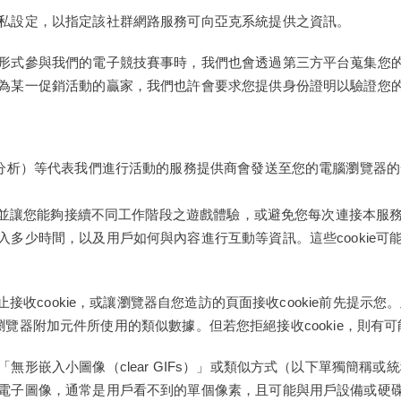
私設定，以指定該社群網路服務可向亞克系統提供之資訊。
形式參與我們的電子競技賽事時，我們也會透過第三方平台蒐集您
為某一促銷活動的贏家，我們也許會要求您提供身份證明以驗證您
cs（Google分析）等代表我們進行活動的服務提供商會發送至您的電腦瀏
，並讓您能夠接續不同工作階段之遊戲體驗，或避免您每次連接本服務時
少時間，以及用戶如何與內容進行互動等資訊。這些cookie可能會
接收cookie，或讓瀏覽器自您造訪的頁面接收cookie前先提示您
ie等瀏覽器附加元件所使用的類似數據。但若您拒絕接收cookie，則
形嵌入小圖像（clear GIFs）」或類似方式（以下單獨簡稱或
子圖像，通常是用戶看不到的單個像素，且可能與用戶設備或硬碟上