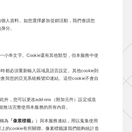
的個人資料。如您選擇參加促銷活動，我們會請您
的身分。
覽器的一小串文字。Cookie還有其他類型，但本服務中使
都必須重新輸入區域及語言設定。其他cookie則
與您的亞克系統帳號ID連結。這些cookie不會自
。此外，您可以更改add-ons（附加元件）設定或造
有可能無法完整使用本服務的所有內容。
統稱為
「像素標籤」
）與本服務連結，用以蒐集使用
的cookie有所關聯。像素標籤讓我們能夠統計造