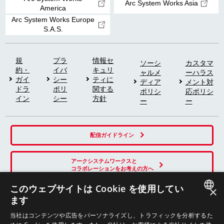
Arc System Works Asia
America
Arc System Works Europe
S.A.S.
規
プラ
情報セ
ソーシ
カスタマ
約・
イバ
キュリ
ャルメ
ーハラス
ガイ
シー
ティに
ディア
メント対
ドラ
ポリ
関する
ポリシ
応ポリシ
イン
シー
方針
ー
ー
配信ガイドライン
アークシステムワークスと
コラボレーションをお考えの方へ
このウェブサイトは Cookie を使用してい
×
ます
SNS
JAPANESE
当社はコンテンツや広告をパーソナライズし、トラフィックを分析するた