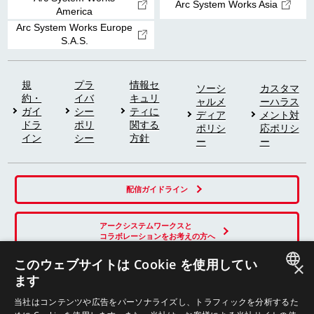
Arc System Works Asia
America
Arc System Works Europe
S.A.S.
規
プラ
情報セ
ソーシ
カスタマ
約・
イバ
キュリ
ャルメ
ーハラス
ガイ
シー
ティに
ディア
メント対
ドラ
ポリ
関する
ポリシ
応ポリシ
イン
シー
方針
ー
ー
配信ガイドライン
アークシステムワークスと
コラボレーションをお考えの方へ
このウェブサイトは Cookie を使用してい
×
ます
SNS
JAPANESE
当社はコンテンツや広告をパーソナライズし、トラフィックを分析するた