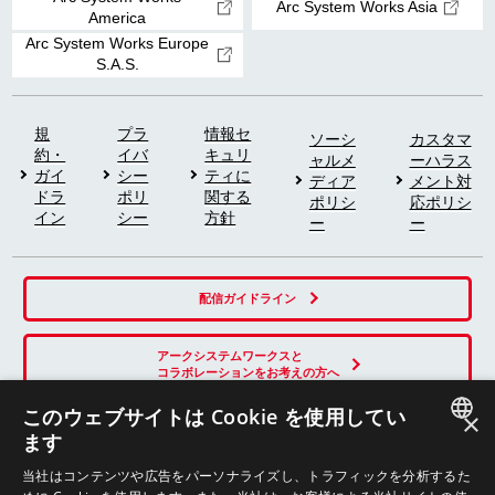
Arc System Works Asia
America
Arc System Works Europe
S.A.S.
規
プラ
情報セ
ソーシ
カスタマ
約・
イバ
キュリ
ャルメ
ーハラス
ガイ
シー
ティに
ディア
メント対
ドラ
ポリ
関する
ポリシ
応ポリシ
イン
シー
方針
ー
ー
配信ガイドライン
アークシステムワークスと
コラボレーションをお考えの方へ
このウェブサイトは Cookie を使用してい
×
ます
SNS
JAPANESE
当社はコンテンツや広告をパーソナライズし、トラフィックを分析するた