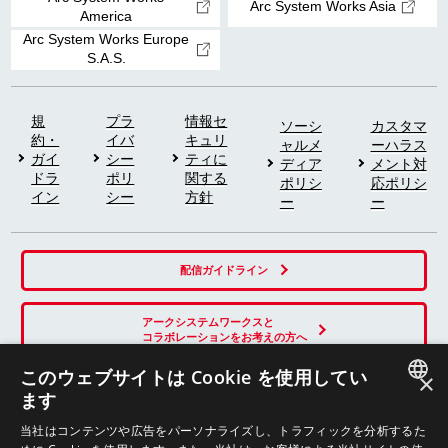
Arc System Works Asia
America
Arc System Works Europe
S.A.S.
規
プラ
情報セ
ソーシ
カスタマ
約・
イバ
キュリ
ャルメ
ーハラス
ガイ
シー
ティに
ディア
メント対
ドラ
ポリ
関する
ポリシ
応ポリシ
イン
シー
方針
ー
ー
配信ガイドライン
アークシステムワークスと
コラボレーションをお考えの方へ
このウェブサイトは Cookie を使用してい
×
ます
SNS
JAPANESE
当社はコンテンツや広告をパーソナライズし、トラフィックを分析するた