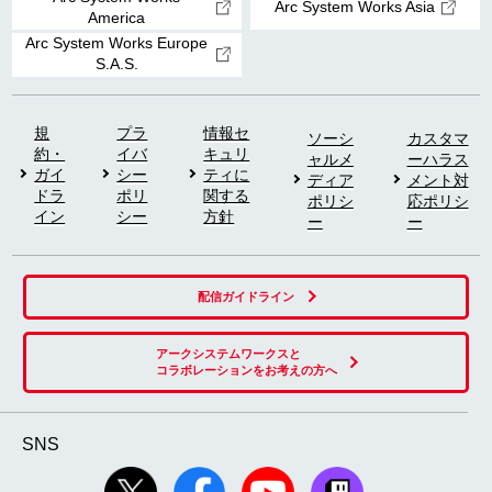
Arc System Works Asia
America
Arc System Works Europe
S.A.S.
規
プラ
情報セ
ソーシ
カスタマ
約・
イバ
キュリ
ャルメ
ーハラス
ガイ
シー
ティに
ディア
メント対
ドラ
ポリ
関する
ポリシ
応ポリシ
イン
シー
方針
ー
ー
配信ガイドライン
アークシステムワークスと
コラボレーションをお考えの方へ
SNS