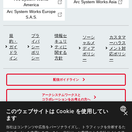
Arc System Works Asia
America
Arc System Works Europe
S.A.S.
規
プラ
情報セ
ソーシ
カスタマ
約・
イバ
キュリ
ャルメ
ーハラス
ガイ
シー
ティに
ディア
メント対
ドラ
ポリ
関する
ポリシ
応ポリシ
イン
シー
方針
ー
ー
配信ガイドライン
アークシステムワークスと
コラボレーションをお考えの方へ
このウェブサイトは Cookie を使用してい
×
ます
SNS
JAPANESE
当社はコンテンツや広告をパーソナライズし、トラフィックを分析するた