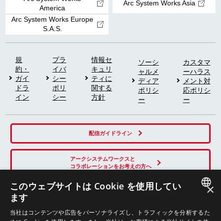
Arc System Works Asia
America
Arc System Works Europe
S.A.S.
規
プラ
情報セ
ソーシ
カスタマ
約・
イバ
キュリ
ャルメ
ーハラス
ガイ
シー
ティに
ディア
メント対
ドラ
ポリ
関する
ポリシ
応ポリシ
イン
シー
方針
ー
ー
配信ガイドライン
アークシステムワークスと
コラボレーションをお考えの方へ
このウェブサイトは Cookie を使用してい
×
ます
SNS
JAPANESE
当社はコンテンツや広告をパーソナライズし、トラフィックを分析するた