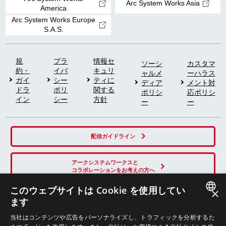
Arc System Works Asia
America
Arc System Works Europe
S.A.S.
規
プラ
情報セ
ソーシ
カスタマ
約・
イバ
キュリ
ャルメ
ーハラス
ガイ
シー
ティに
ディア
メント対
ドラ
ポリ
関する
ポリシ
応ポリシ
イン
シー
方針
ー
ー
配信ガイドライン
アークシステムワークスと
コラボレーションをお考えの方へ
このウェブサイトは Cookie を使用してい
×
ます
SNS
JAPANESE
当社はコンテンツや広告をパーソナライズし、トラフィックを分析するた