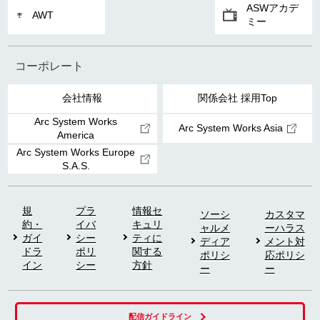
ASWアカデ
AWT
ミー
コーポレート
会社情報
関係会社 採用Top
Arc System Works
Arc System Works Asia
America
Arc System Works Europe
S.A.S.
規
プラ
情報セ
ソーシ
カスタマ
約・
イバ
キュリ
ャルメ
ーハラス
ガイ
シー
ティに
ディア
メント対
ドラ
ポリ
関する
ポリシ
応ポリシ
イン
シー
方針
ー
ー
配信ガイドライン