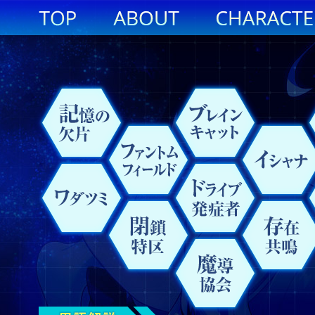
記
フ
ブ
イ
事
エ
原
魔
新
ワ
閉
ド
存
ク
イ
対
御
天
魔
十
憶
ァ
レ
シ
象
ン
初
素
横
ダ
鎖
ラ
在
リ
レ
能
剣
ノ
導
聖
の
ン
イ
ャ
干
ブ
の
崎
ツ
特
イ
共
ス
ギ
力
機
矛
協
欠
ト
ン
ナ
渉
リ
魔
市
ミ
区
ブ
鳴
タ
ュ
者
関
坂
会
片
ム
キ
オ
導
発
ル
ラ
兵
家
フ
ャ
書
症
ー
士
ィ
ッ
者
タ
ー
ト
イ
ル
プ
ド