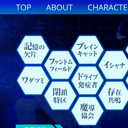
記
フ
ブ
イ
事
エ
原
魔
新
ワ
閉
ド
存
ク
イ
対
御
天
魔
十
憶
ァ
レ
シ
象
ン
初
素
横
ダ
鎖
ラ
在
リ
レ
能
剣
ノ
導
聖
の
ン
イ
ャ
干
ブ
の
崎
ツ
特
イ
共
ス
ギ
力
機
矛
協
欠
ト
ン
ナ
渉
リ
魔
市
ミ
区
ブ
鳴
タ
ュ
者
関
坂
会
片
ム
キ
オ
導
発
ル
ラ
兵
家
フ
ャ
書
症
ー
士
ィ
ッ
者
タ
ー
ト
イ
ル
プ
ド