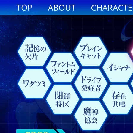
記
フ
ブ
イ
事
エ
原
魔
新
ワ
閉
ド
存
ク
イ
対
御
天
魔
十
憶
ァ
レ
シ
象
ン
初
素
横
ダ
鎖
ラ
在
リ
レ
能
剣
ノ
導
聖
の
ン
イ
ャ
干
ブ
の
崎
ツ
特
イ
共
ス
ギ
力
機
矛
協
欠
ト
ン
ナ
渉
リ
魔
市
ミ
区
ブ
鳴
タ
ュ
者
関
坂
会
片
ム
キ
オ
導
発
ル
ラ
兵
家
フ
ャ
書
症
ー
士
ィ
ッ
者
タ
ー
ト
イ
ル
プ
ド