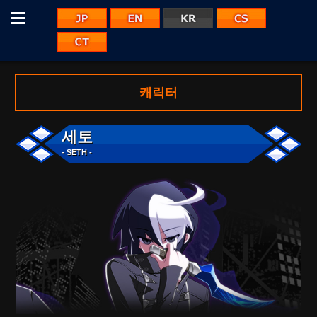
Menu
JP
EN
CS
KR
CT
캐릭터
세토
- SETH -