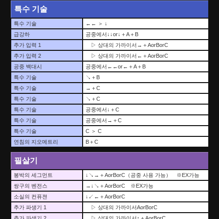
특수 기술
특수 기술
←← ＞ ↓
급강하
공중에서↓↓or↓＋A＋B
추가 입력 1
▷ 상대의 가까이서→＋AorBorC
추가 입력 2
▷ 상대의 가까이서←＋AorBorC
공중 백대시
공중에서←←or←＋A＋B
특수 기술
↘＋B
특수 기술
→＋C
특수 기술
↘＋C
특수 기술
공중에서↓＋C
특수 기술
공중에서→＋C
특수 기술
C ＞ C
연침의 지오메트리
B＋C
필살기
봉박의 세그먼트
↓↘→＋AorBorC（공중 사용 가능） ※EX가능
쌍구의 벤전스
→↓↘＋AorBorC ※EX가능
소실의 컨퓨젼
↓↙←＋AorBorC
추가 파생기 1
▷ 상대의 가까이서AorBorC
추가 파생기 2
▷ 상대의 가까이서↑＋AorBorC