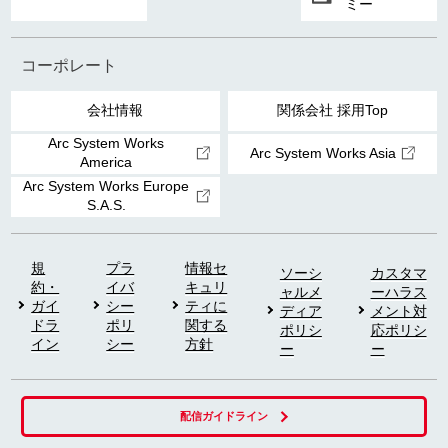
ミー
コーポレート
会社情報
関係会社 採用Top
Arc System Works
Arc System Works Asia
America
Arc System Works Europe
S.A.S.
規
プラ
情報セ
ソーシ
カスタマ
約・
イバ
キュリ
ャルメ
ーハラス
ガイ
シー
ティに
ディア
メント対
ドラ
ポリ
関する
ポリシ
応ポリシ
イン
シー
方針
ー
ー
配信ガイドライン