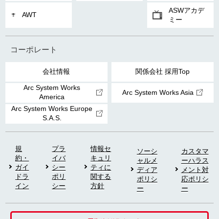
ASWアカデ
AWT
ミー
コーポレート
会社情報
関係会社 採用Top
Arc System Works
Arc System Works Asia
America
Arc System Works Europe
S.A.S.
規
プラ
情報セ
ソーシ
カスタマ
約・
イバ
キュリ
ャルメ
ーハラス
ガイ
シー
ティに
ディア
メント対
ドラ
ポリ
関する
ポリシ
応ポリシ
イン
シー
方針
ー
ー