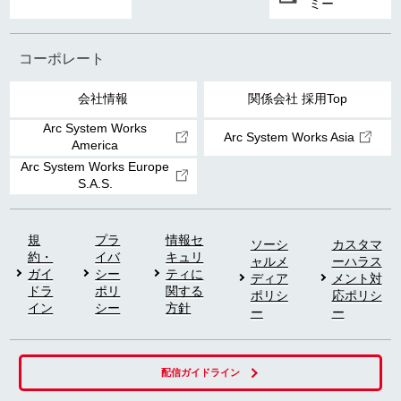
ミー
コーポレート
会社情報
関係会社 採用Top
Arc System Works
Arc System Works Asia
America
Arc System Works Europe
S.A.S.
規
プラ
情報セ
ソーシ
カスタマ
約・
イバ
キュリ
ャルメ
ーハラス
ガイ
シー
ティに
ディア
メント対
ドラ
ポリ
関する
ポリシ
応ポリシ
イン
シー
方針
ー
ー
配信ガイドライン