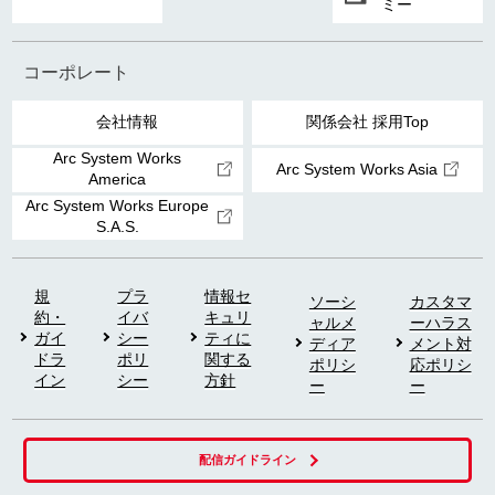
ミー
コーポレート
会社情報
関係会社 採用Top
Arc System Works
Arc System Works Asia
America
Arc System Works Europe
S.A.S.
規
プラ
情報セ
ソーシ
カスタマ
約・
イバ
キュリ
ャルメ
ーハラス
ガイ
シー
ティに
ディア
メント対
ドラ
ポリ
関する
ポリシ
応ポリシ
イン
シー
方針
ー
ー
配信ガイドライン