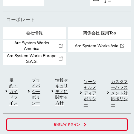
ミー
コーポレート
会社情報
関係会社 採用Top
Arc System Works
Arc System Works Asia
America
Arc System Works Europe
S.A.S.
規
プラ
情報セ
ソーシ
カスタマ
約・
イバ
キュリ
ャルメ
ーハラス
ガイ
シー
ティに
ディア
メント対
ドラ
ポリ
関する
ポリシ
応ポリシ
イン
シー
方針
ー
ー
配信ガイドライン