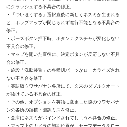
にクラッシュする不具合の修正。
・「ついほうする」選択直後に新しくネズミが生まれる
と、ポップアップが閉じられず進行不能となる不具合の
修正。
・ポーズボタン押下時、ボタンテクスチャが変化しない
不具合の修正。
・マップを開いた直後に、決定ボタンが反応しない不具
合の修正。
・施設「洗脳装置」の各種UIパーツがローカライズされ
ない不具合を修正。
・英語版ウワサバナシ各所にて、文末のダブルクオート
が抜けている不具合の修正。
・その他、オプションを英語に変更した際のウワサバナ
シの各所の誤植・翻訳ミスを修正。
・倉庫にネズミがバインドされてしまう不具合の修正。
・マップ上のカメラの初期位置が、セーブデータをロー