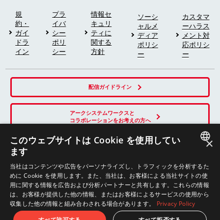
規
プラ
情報セ
ソーシ
カスタマ
約・
イバ
キュリ
ャルメ
ーハラス
ガイ
シー
ティに
ディア
メント対
ドラ
ポリ
関する
ポリシ
応ポリシ
イン
シー
方針
ー
ー
配信ガイドライン
アークシステムワークスと
コラボレーションをお考えの方へ
このウェブサイトは Cookie を使用してい
×
ます
SNS
JAPANESE
当社はコンテンツや広告をパーソナライズし、トラフィックを分析するた
めに Cookie を使用します。また、当社は、お客様による当社サイトの使
ENGLISH
用に関する情報を広告および分析パートナーと共有します。これらの情報
は、お客様が提供した他の情報、またはお客様によるサービスの使用から
収集した他の情報と組み合わされる場合があります。
Privacy Policy
© ARC SYSTEM WORKS
すべて許可する
すべて拒否する