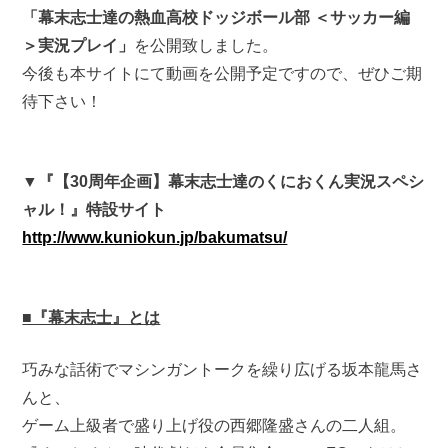
「幕末志士達の熱血高校ドッジボール部 ＜サッカー編
＞実況プレイ」
を公開致しました。
今後も本サイトにて動画を公開予定ですので、ぜひご期
待下さい！
▼『【30周年企画】幕末志士達のくにおくん実況スペシ
ャル！』特設サイト
http://www.kuniokun.jp/bakumatsu/
■『幕末志士』とは
巧みな話術でマシンガントークを繰り広げる坂本龍馬さ
んと、
ゲーム上級者で盛り上げ役の西郷隆盛さんの二人組。