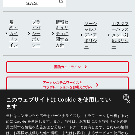
S.A.S.
規
プラ
情報セ
ソーシ
カスタマ
約・
イバ
キュリ
ャルメ
ーハラス
ガイ
シー
ティに
ディア
メント対
ドラ
ポリ
関する
ポリシ
応ポリシ
イン
シー
方針
ー
ー
配信ガイドライン
アークシステムワークスと
コラボレーションをお考えの方へ
このウェブサイトは Cookie を使用してい
×
ます
SNS
JAPANESE
当社はコンテンツや広告をパーソナライズし、トラフィックを分析するた
めに Cookie を使用します。また、当社は、お客様による当社サイトの使
ENGLISH
用に関する情報を広告および分析パートナーと共有します。これらの情報
は、お客様が提供した他の情報、またはお客様によるサービスの使用から