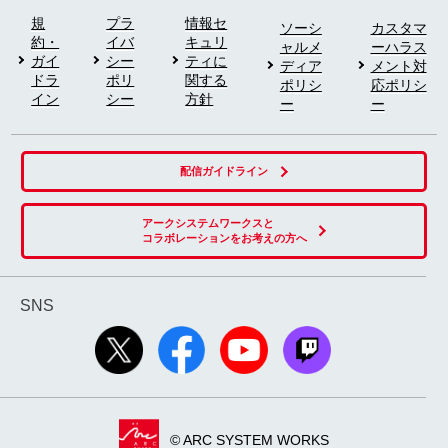
規
プラ
情報セ
ソーシ
カスタマ
約・
イバ
キュリ
ャルメ
ーハラス
ガイ
シー
ティに
ディア
メント対
ドラ
ポリ
関する
ポリシ
応ポリシ
イン
シー
方針
ー
ー
配信ガイドライン
アークシステムワークスと
コラボレーションをお考えの方へ
SNS
© ARC SYSTEM WORKS