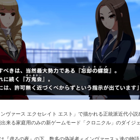
インヴァース エクセレイト エスト」で描かれる正統派近代小説
能出来る家庭用のみの新ゲームモード「クロニクル」のダイジ
は『虚ろの夜』の下、数多の偽誕者＜インヴァース＞達の物語