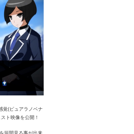
感覚(ピュアラノベナ
ェスト映像を公開！
を垣間見る事が出来