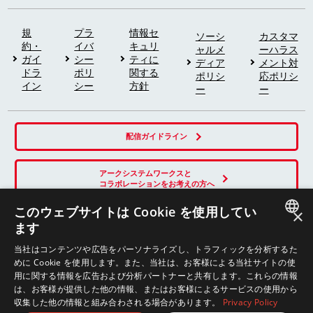
規
プラ
情報セ
ソーシ
カスタマ
約・
イバ
キュリ
ャルメ
ーハラス
ガイ
シー
ティに
ディア
メント対
ドラ
ポリ
関する
ポリシ
応ポリシ
イン
シー
方針
ー
ー
配信ガイドライン
アークシステムワークスと
コラボレーションをお考えの方へ
このウェブサイトは Cookie を使用してい
×
ます
SNS
JAPANESE
当社はコンテンツや広告をパーソナライズし、トラフィックを分析するた
めに Cookie を使用します。また、当社は、お客様による当社サイトの使
ENGLISH
用に関する情報を広告および分析パートナーと共有します。これらの情報
は、お客様が提供した他の情報、またはお客様によるサービスの使用から
収集した他の情報と組み合わされる場合があります。
Privacy Policy