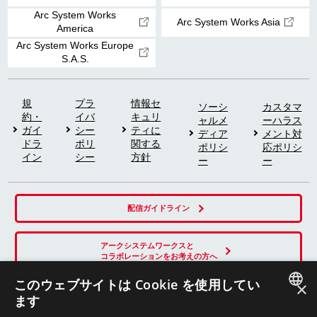
Arc System Works
Arc System Works Asia
America
Arc System Works Europe
S.A.S.
規
プラ
情報セ
ソーシ
カスタマ
約・
イバ
キュリ
ャルメ
ーハラス
ガイ
シー
ティに
ディア
メント対
ドラ
ポリ
関する
ポリシ
応ポリシ
イン
シー
方針
ー
ー
配信ガイドライン
アークシステムワークスと
コラボレーションをお考えの方へ
このウェブサイトは Cookie を使用してい
×
ます
SNS
JAPANESE