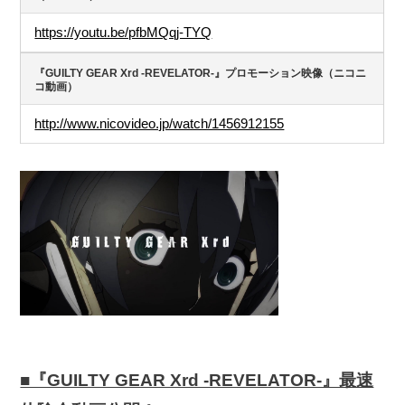
https://youtu.be/pfbMQqj-TYQ
『GUILTY GEAR Xrd -REVELATOR-』プロモーション映像（ニコニ
コ動画）
http://www.nicovideo.jp/watch/1456912155
■『GUILTY GEAR Xrd -REVELATOR-』最速