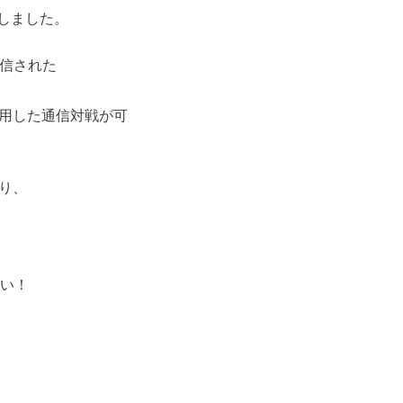
しました。
版が配信された
用した通信対戦が可
り、
さい！