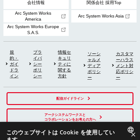
会社情報
関係会社 採用Top
Arc System Works
Arc System Works Asia
America
Arc System Works Europe
S.A.S.
規
プラ
情報セ
ソーシ
カスタマ
約・
イバ
キュリ
ャルメ
ーハラス
ガイ
シー
ティに
ディア
メント対
ドラ
ポリ
関する
ポリシ
応ポリシ
イン
シー
方針
ー
ー
配信ガイドライン
アークシステムワークスと
コラボレーションをお考えの方へ
このウェブサイトは Cookie を使用してい
×
ます