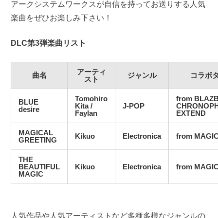
アークシステムワークスが自信を持ってお送りする人気
楽曲をぜひお楽しみ下さい！
DLC
第
3
弾楽曲リスト
アーティ
曲名
ジャンル
コラボ
スト
Tomohiro
from BLAZ
BLUE
Kita /
J-POP
CHRONOP
desire
Faylan
EXTEND
MAGICAL
Kikuo
Electronica
from MAGI
GREETING
THE
BEAUTIFUL
Kikuo
Electronica
from MAGI
MAGIC
人気作品や人気アーティストなど多種多様なジャンルの