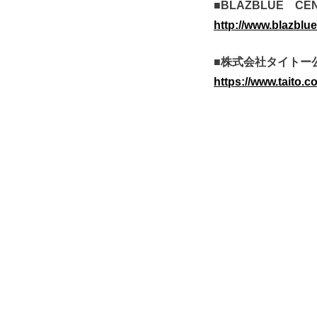
■BLAZBLUE CE
http://www.blazblue.
■株式会社タイトー
https://www.taito.co