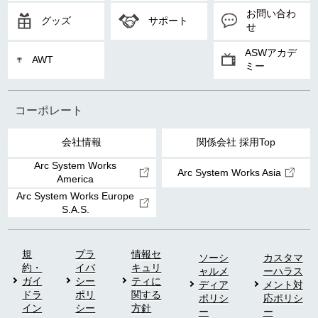
お問い合わ
グッズ
サポート
せ
ASWアカデ
AWT
ミー
コーポレート
会社情報
関係会社 採用Top
Arc System Works
Arc System Works Asia
America
Arc System Works Europe
S.A.S.
規
プラ
情報セ
ソーシ
カスタマ
約・
イバ
キュリ
ャルメ
ーハラス
ガイ
シー
ティに
ディア
メント対
ドラ
ポリ
関する
ポリシ
応ポリシ
イン
シー
方針
ー
ー