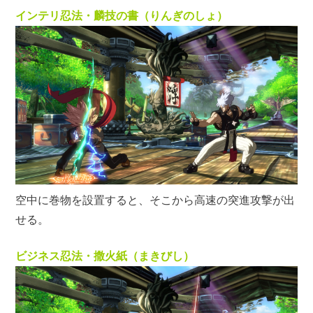
インテリ忍法・麟技の書（りんぎのしょ）
空中に巻物を設置すると、そこから高速の突進攻撃が出
せる。
ビジネス忍法・撒火紙（まきびし）