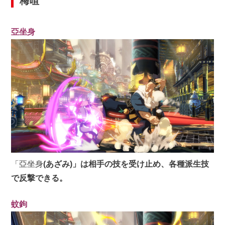
梅喧
亞坐身
「亞坐身
(
あざみ
)
」は相手
の技を受け止め、各種派生技
で反撃できる。
蚊鉤