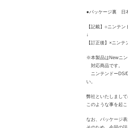
●パッケージ裏 日
【記載】○ニンテンドーDS
↓
【訂正後】×ニンテンドーD
※本製品はNewニンテ
対応商品です。
ニンテンドーDS/D
い。
弊社といたしまして
このような事を起こ
なお、パッケージ表
そのため、今回の誤