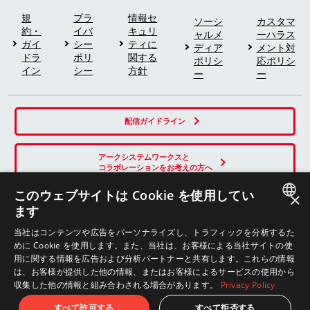
規
プラ
情報セ
ソーシ
カスタマ
約・
イバ
キュリ
ャルメ
ーハラス
ガイ
シー
ティに
ディア
メント対
ドラ
ポリ
関する
ポリシ
応ポリシ
イン
シー
方針
ー
ー
配信ガイドライン
アークシステムワークスと
コラボレーションをお考えの方へ
このウェブサイトは Cookie を使用してい
×
ます
SNS
JAPANESE
当社はコンテンツや広告をパーソナライズし、トラフィックを分析するた
めに Cookie を使用します。また、当社は、お客様による当社サイトの使
ENGLISH
用に関する情報を広告および分析パートナーと共有します。これらの情報
は、お客様が提供した他の情報、またはお客様によるサービスの使用から
収集した他の情報と組み合わされる場合があります。
Privacy Policy
© ARC SYSTEM WORKS
すべて許可する
すべて拒否する