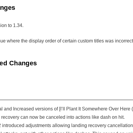
anges
on to 1.34.
ue where the display order of certain custom titles was incorrect
ated Changes
l and Increased versions of [I’ll Plant It Somewhere Over Here (
 recovery can now be canceled into actions like dash on hit.
 introduced adjustments allowing landing recovery cancellation,