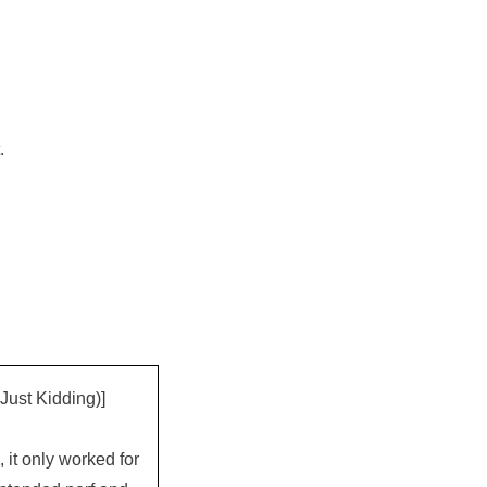
.
Just Kidding)]
 it only worked for