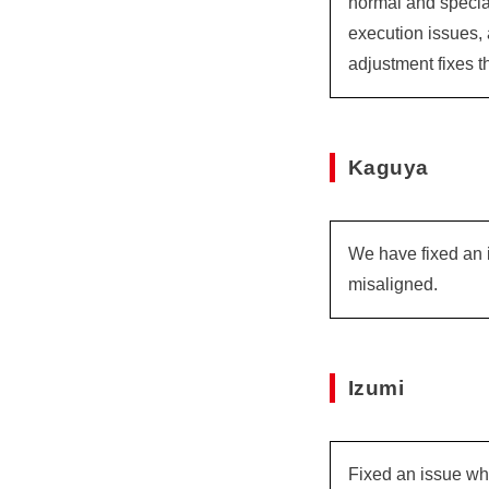
normal and special
execution issues, 
adjustment fixes t
Kaguya
We have fixed an 
misaligned.
Izumi
Fixed an issue whe