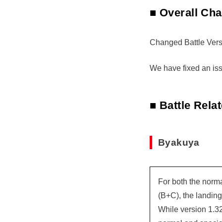
■ Overall Ch
Changed Battle Versi
We have fixed an iss
■ Battle Rel
Byakuya
For both the norma
(B+C), the landing
While version 1.32