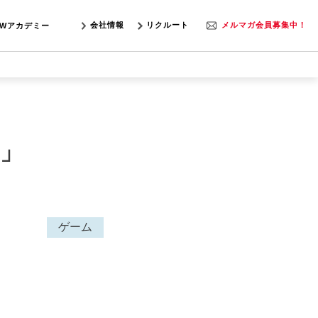
会社情報
リクルート
メルマガ会員募集中！
SWアカデミー
s」
ゲーム