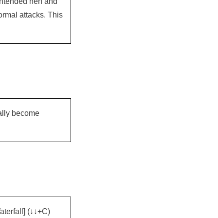
intended nerf and
ormal attacks. This
ally become
terfall] (↓↓+C)