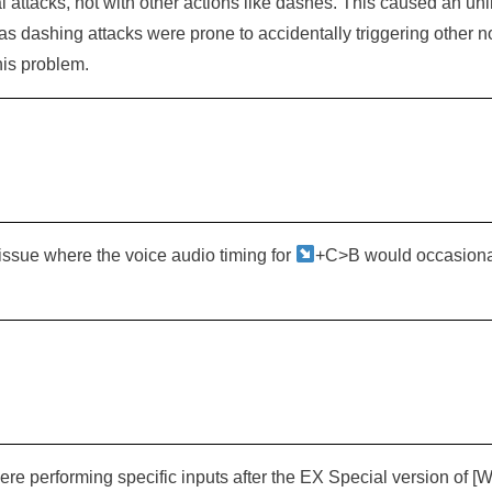
 attacks, not with other actions like dashes. This caused an un
as dashing attacks were prone to accidentally triggering other n
his problem.
issue where the voice audio timing for
+C>B would occasion
re performing specific inputs after the EX Special version of [Wa