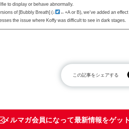
lfie to display or behave abnormally.
rsions of [Bubbly Breath] (↓
←+A or B), we’ve added an effect 
sses the issue where Koffy was difficult to see in dark stages.
この記事をシェアする
メルマガ会員になって最新情報をゲッ