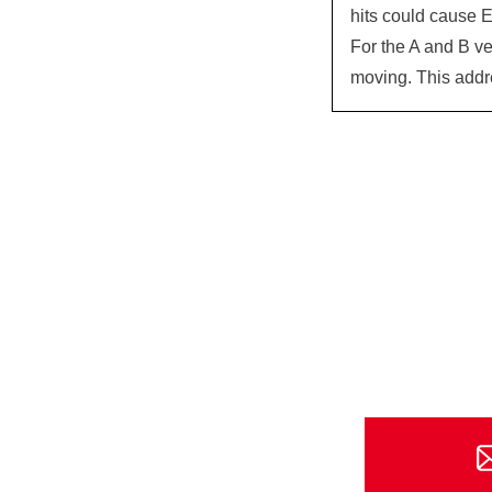
hits could cause E
For the A and B ve
moving. This addre