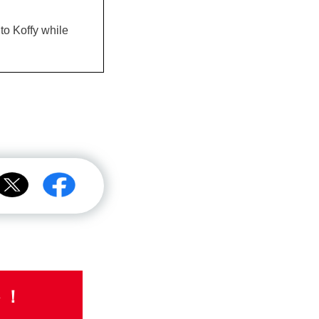
to Koffy while
ト！