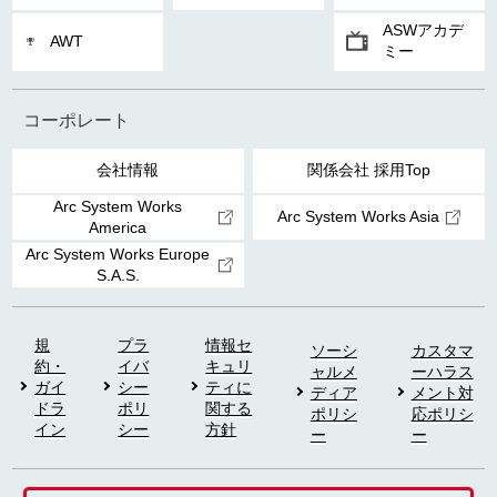
ASWアカデ
AWT
ミー
コーポレート
会社情報
関係会社 採用Top
Arc System Works
Arc System Works Asia
America
Arc System Works Europe
S.A.S.
規
プラ
情報セ
ソーシ
カスタマ
約・
イバ
キュリ
ャルメ
ーハラス
ガイ
シー
ティに
ディア
メント対
ドラ
ポリ
関する
ポリシ
応ポリシ
イン
シー
方針
ー
ー