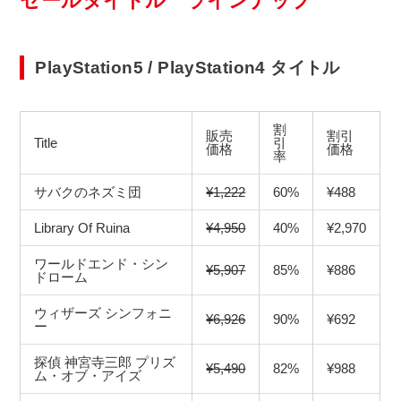
セールタイトル ラインナップ
PlayStation5 / PlayStation4 タイトル
割
販売
割引
Title
引
価格
価格
率
サバクのネズミ団
¥1,222
60%
¥488
Library Of Ruina
¥4,950
40%
¥2,970
ワールドエンド・シン
¥5,907
85%
¥886
ドローム
ウィザーズ シンフォニ
¥6,926
90%
¥692
ー
探偵 神宮寺三郎 プリズ
¥5,490
82%
¥988
ム・オブ・アイズ