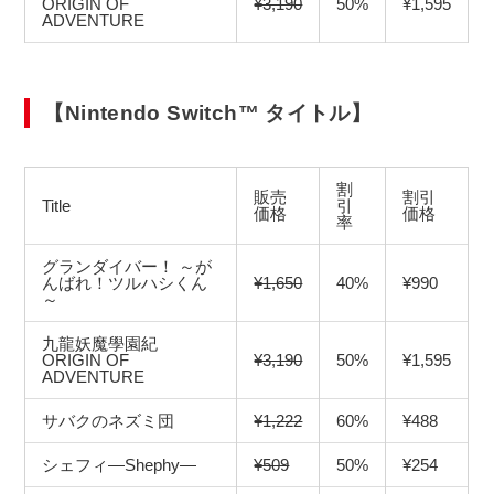
ORIGIN OF
¥3,190
50%
¥1,595
ADVENTURE
【Nintendo Switch™ タイトル】
割
販売
割引
Title
引
価格
価格
率
グランダイバー！ ～が
んばれ！ツルハシくん
¥1,650
40%
¥990
～
九龍妖魔學園紀
ORIGIN OF
¥3,190
50%
¥1,595
ADVENTURE
サバクのネズミ団
¥1,222
60%
¥488
シェフィ―Shephy―
¥509
50%
¥254