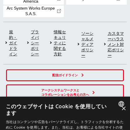
America
Arc System Works Europe
S.A.S.
規
プラ
情報セ
ソーシ
カスタマ
約・
イバ
キュリ
ャルメ
ーハラス
ガイ
シー
ティに
ディア
メント対
ドラ
ポリ
関する
ポリシ
応ポリシ
イン
シー
方針
ー
ー
配信ガイドライン
アークシステムワークスと
コラボレーションをお考えの方へ
このウェブサイトは Cookie を使用してい
×
ます
SNS
JAPANESE
当社はコンテンツや広告をパーソナライズし、トラフィックを分析するた
めに Cookie を使用します。また、当社は、お客様による当社サイトの使
ENGLISH