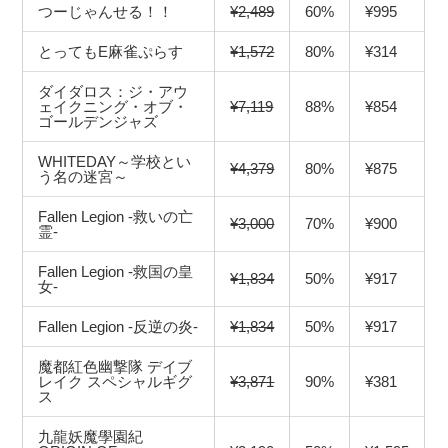
つーじゃんせる！！
¥2,489
60%
¥995
とってもE麻雀ぷらす
¥1,572
80%
¥314
ダイダロス：ジ・アウ
ェイクニング・オブ・
¥7,119
88%
¥854
ゴールデンジャズ
WHITEDAY～学校とい
¥4,379
80%
¥875
う名の迷宮～
Fallen Legion -救いの亡
¥3,000
70%
¥900
霊-
Fallen Legion -救国の皇
¥1,834
50%
¥917
女-
Fallen Legion -反逆の炎-
¥1,834
50%
¥917
魔都紅色幽撃隊 デイブ
レイク スペシャルギグ
¥3,871
90%
¥381
ス
九龍妖魔學園紀