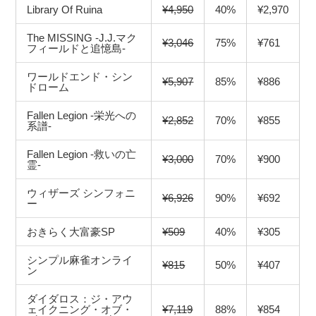
Library Of Ruina
¥4,950
40%
¥2,970
The MISSING -J.J.マク
¥3,046
75%
¥761
フィールドと追憶島-
ワールドエンド・シン
¥5,907
85%
¥886
ドローム
Fallen Legion -栄光への
¥2,852
70%
¥855
系譜-
Fallen Legion -救いの亡
¥3,000
70%
¥900
霊-
ウィザーズ シンフォニ
¥6,926
90%
¥692
ー
おきらく大富豪SP
¥509
40%
¥305
シンプル麻雀オンライ
¥815
50%
¥407
ン
ダイダロス：ジ・アウ
ェイクニング・オブ・
¥7,119
88%
¥854