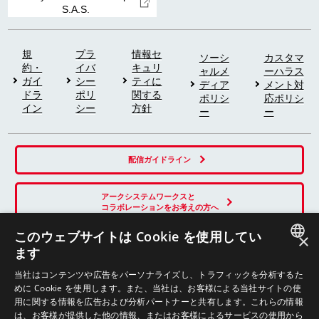
S.A.S.
規
プラ
情報セ
ソーシ
カスタマ
約・
イバ
キュリ
ャルメ
ーハラス
ガイ
シー
ティに
ディア
メント対
ドラ
ポリ
関する
ポリシ
応ポリシ
イン
シー
方針
ー
ー
配信ガイドライン
アークシステムワークスと
コラボレーションをお考えの方へ
このウェブサイトは Cookie を使用してい
×
ます
SNS
JAPANESE
当社はコンテンツや広告をパーソナライズし、トラフィックを分析するた
めに Cookie を使用します。また、当社は、お客様による当社サイトの使
ENGLISH
用に関する情報を広告および分析パートナーと共有します。これらの情報
は、お客様が提供した他の情報、またはお客様によるサービスの使用から