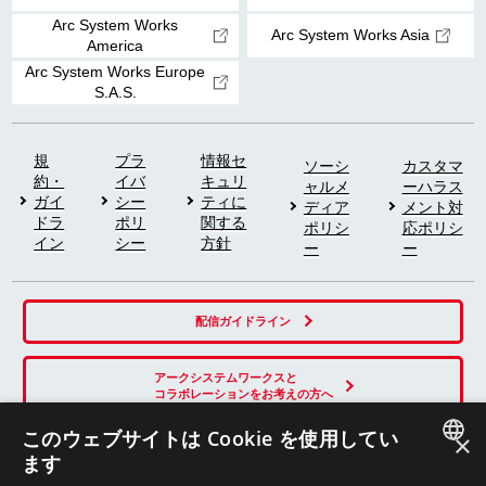
Arc System Works
Arc System Works Asia
America
Arc System Works Europe
S.A.S.
規
プラ
情報セ
ソーシ
カスタマ
約・
イバ
キュリ
ャルメ
ーハラス
ガイ
シー
ティに
ディア
メント対
ドラ
ポリ
関する
ポリシ
応ポリシ
イン
シー
方針
ー
ー
配信ガイドライン
アークシステムワークスと
コラボレーションをお考えの方へ
このウェブサイトは Cookie を使用してい
×
ます
SNS